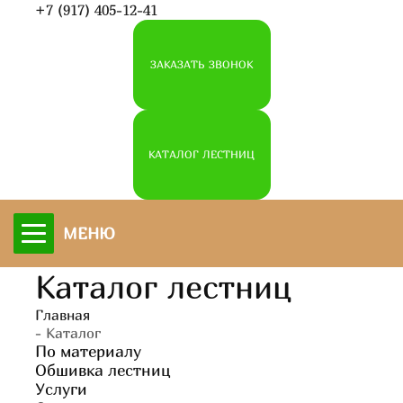
+7 (917) 405-12-41
ЗАКАЗАТЬ ЗВОНОК
КАТАЛОГ ЛЕСТНИЦ
деревянные лестницы•изготовление
•монтаж•обшивка•покраска
МЕНЮ
Каталог лестниц
Брент Вуд
Главная
- Каталог
По материалу
Обшивка лестниц
Звонки ежедневно
с 07:00 до 23:00
Услуги