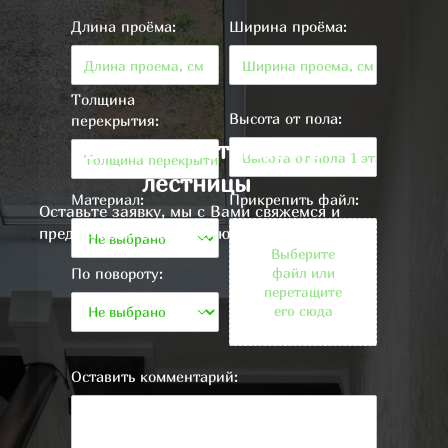
Длина проёма:
Ширина проёма:
Толщина
Высота от пола:
перекрытия:
Рассчитать стоимость
лестницы
Материал:
Прикрепить файл:
Оставьте заявку, мы с Вами свяжемся и
предоставим бесплатную консультацию
Выберите
По повороту:
файл или
перетащите
его сюда
Оставить комментарий: