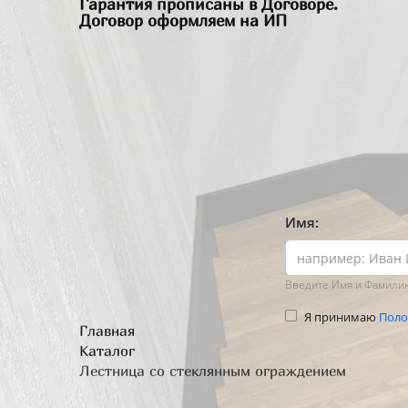
Гарантия прописаны в Договоре.
Договор оформляем на ИП
Имя:
деревянные лестницы•изготовление•мон
Введите Имя и Фамили
Брент Вуд
Я принимаю
Поло
График работы
Главная
пн-вс с 9.00-23.00
Каталог
Лестница со стеклянным ограждением