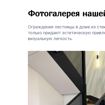
Фотогалерея наше
Ограждения лестницы в доме из стек
только придают эстетическую привле
визуальную легкость.
Прямая лестница
Г-образная лестница
П-образная лестница
Забежная лестница
на 90 градусов