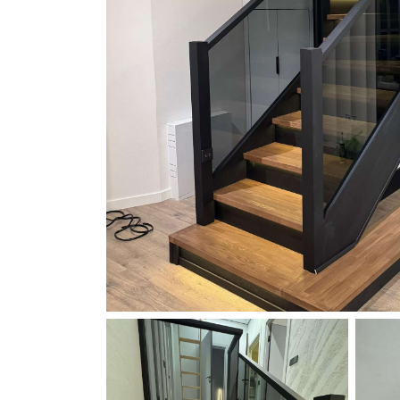
Забежная лестница
на 180 градусов
Ясень
Дальневосточный
Ильм
Дальневосточный
Лиственница
Сосна
Берёза
Дуб
Бук