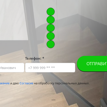
КАТАЛОГ ЛЕСТНИЦ
Телефон:
таж•обшивка•покраска
ОТПРАВИ
ю
жение
и даю
Согласие
на обработку персональных данных.